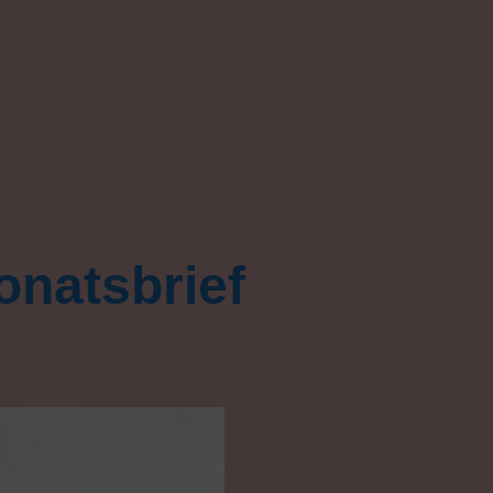
ng
onatsbrief