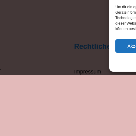
Um dir ein o
Geräteinfor
Technologien
dieser Websi
können best
Rechtliches
Akz
r
Impressum
Datenschutzerklärung
Haftungsausschluss
Cookie-Richtlinie (EU)
Kontakt zum Institut