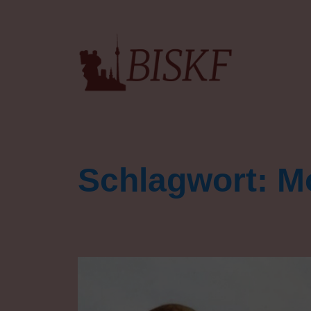
Berliner Institiut für Staat-Kirche-Forschu
Schlagwort:
M