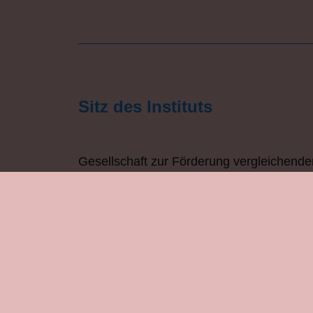
Sitz des Instituts
Gesellschaft zur Förderung vergleichende
Staat-Kirche-Forschung e. V.
Bethaniendamm 29
10997 Berlin (OpenStreetMap)
Telefon: (030) 22 49 68 21
Mobil:
(0174) 782 10 35
E-Mail:
institut@staat-kirche-forschung.de