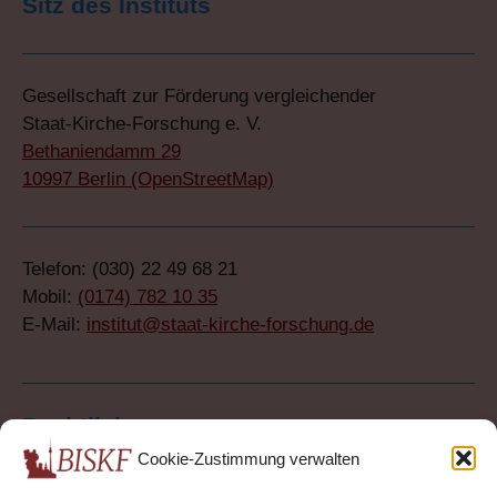
Sitz des Instituts
Gesellschaft zur Förderung vergleichender
Staat-Kirche-Forschung e. V.
Bethaniendamm 29
10997 Berlin (OpenStreetMap)
Telefon: (030) 22 49 68 21
Mobil:
(0174) 782 10 35
E-Mail:
institut@staat-kirche-forschung.de
Rechtliches
Cookie-Zustimmung verwalten