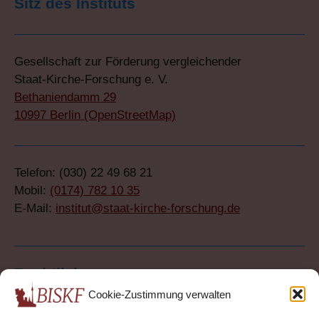
Sitz des Instituts
Gesellschaft zur Förderung vergleichender
Staat-Kirche-Forschung e. V.
Bethaniendamm 29
10997 Berlin (OpenStreetMap)
Telefon: (030) 22 49 68 21
Mobil:
(0174) 782 10 35
E-Mail:
institut@staat-kirche-forschung.de
Rechtliches
Cookie-Zustimmung verwalten