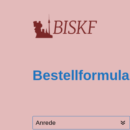
Berliner Institiut für Staat-Kirche-Forschu
Bestellformula