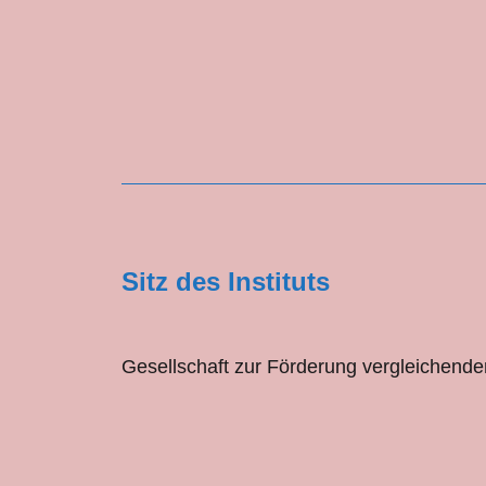
Sitz des Instituts
Gesellschaft zur Förderung vergleichende
Staat-Kirche-Forschung e. V.
Bethaniendamm 29
10997 Berlin (OpenStreetMap)